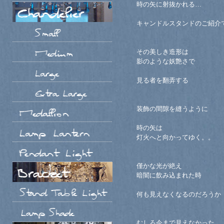
時の矢に射抜かれる…
キャンドルスタンドのご紹介
その美しき造形は
影のような妖艶さで
見る者を翻弄する
装飾の間隙を縫うように
時の矢は
灯火へと向かってゆく。。
僅かな光が絶え
暗闇に飲み込まれた時
何も見えなくなるのだろうか
むしろ今まで見えなかった