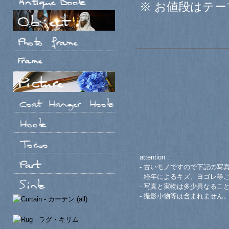
※ お値段はテ
attention :
- 古いモノですので下記の写
- 経年によるキズ、ヨゴレ等
- 写真と実物は多少異なるこ
- 撮影小物等は含まれません