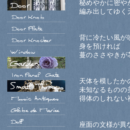
秘めやかに密や
編み出してゆく
背に冷たい風が
身を預ければ
蔓のささやきが
天体を模したか
未知なるものの
得体のしれない
座面の文様が異