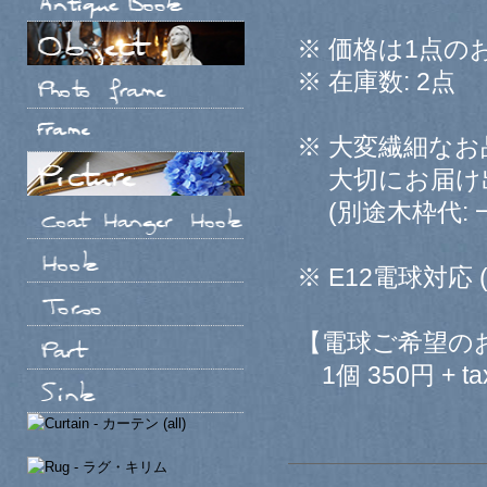
※ 価格は1点の
※ 在庫数: 2点
※ 大変繊細な
大切にお届け出
(別途木枠代: 一
※ E12電球対応 
【電球ご希望の
1個 350円 + ta