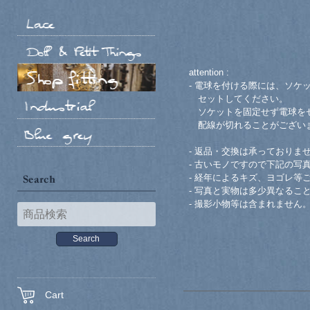
attention :
- 電球を付ける際には、ソケ
セットしてください。
ソケットを固定せず電球をセ
配線が切れることがござい
- 返品・交換は承っておりま
- 古いモノですので下記の写
- 経年によるキズ、ヨゴレ等
- 写真と実物は多少異なるこ
- 撮影小物等は含まれません
Cart