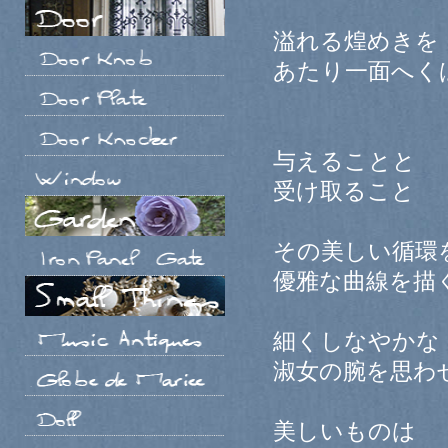
溢れる煌めきを
あたり一面へく
与えることと
受け取ること
その美しい循環
優雅な曲線を描
細くしなやかな
淑女の腕を思わ
美しいものは