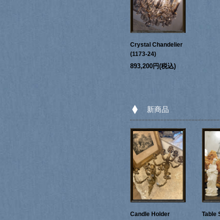
Crystal Chandelier
(1173-24)
893,200円(税込)
新商品
Candle Holder
Table 