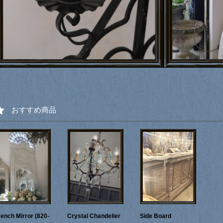
おすすめ商品
rench Mirror (820-
Crystal Chandelier
Side Board