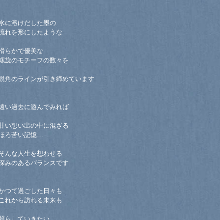
水に溶けだした墨の
流れを形にしたような
滑らかで優美な
螺旋のモチーフの数々を
鋭角のラインが引き締めています
遠い過去に遊んでみれば
甘い想い出の中に混ざる
ほろ苦い記憶…
そんな人生を想わせる
深みのあるバランスです
かつて過ごした日々も
これから訪れる未来も
照らしていきたい