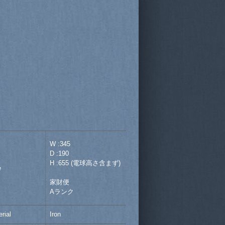
W :345
D :190
H :655 (電球高さ含まず)
e
家財便
Aランク
rial
Iron