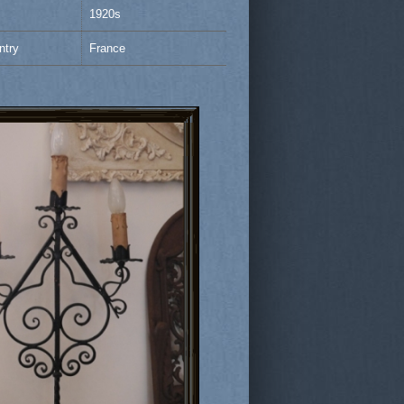
1920s
ntry
France