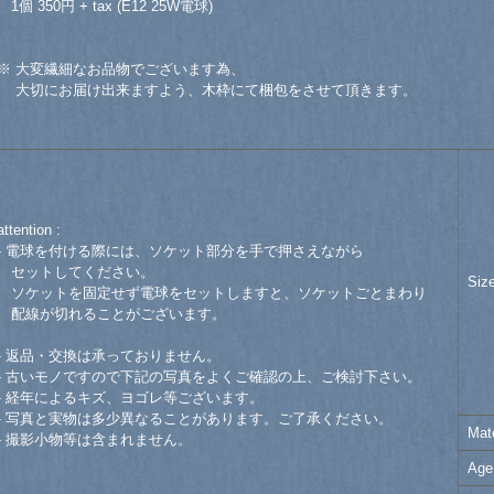
1個 350円 + tax (E12 25W電球)
※ 大変繊細なお品物でございます為、
大切にお届け出来ますよう、木枠にて梱包をさせて頂きます。
attention :
- 電球を付ける際には、ソケット部分を手で押さえながら
セットしてください。
Siz
ソケットを固定せず電球をセットしますと、ソケットごとまわり
配線が切れることがございます。
- 返品・交換は承っておりません。
- 古いモノですので下記の写真をよくご確認の上、ご検討下さい。
- 経年によるキズ、ヨゴレ等ございます。
- 写真と実物は多少異なることがあります。ご了承ください。
Mate
- 撮影小物等は含まれません。
Age