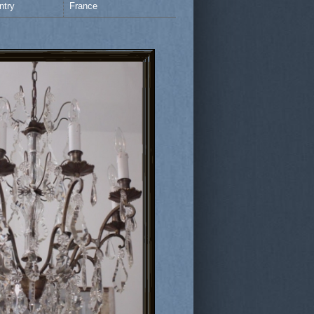
ntry
France