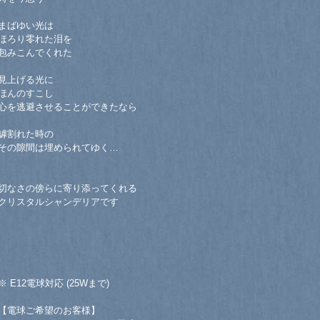
まばゆい光は
ほろり零れた泪を
包みこんでくれた
見上げる光に
ほんのすこし
心を逃避させることができたなら
罅割れた時の
その隙間は埋められてゆく…
切なさの傍らに寄り添ってくれる
クリスタルシャンデリアです
※ E12電球対応 (25Wまで)
【電球ご希望のお客様】