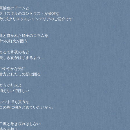
真鍮色のアームと
クリスタルのコントラストが優雅な
8灯式クリスタルシャンデリアのご紹介です
凛と貫かれた硝子のコラムを
8つの灯火が囲う
まるで月夜のもと
美しき宴がはじまるよう…
つややかな光に
貴方とわたしの影は踊る
どうか灯火よ
消えないでほしい
いつまでも貴方を
この胸に抱きとめていたいから…
二度と巻き戻れはしない
時を今想う