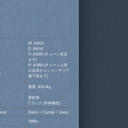
W :約610
D :約610
H :約690 (チェーン長含
まず)
H :約990 (チェーン上部
の金具からシャンデリア
e
最下部まで)
重量 :約9.2kg
家財便
Cランク (木枠梱包)
rial
Brass + Crystal + Glass
1880s