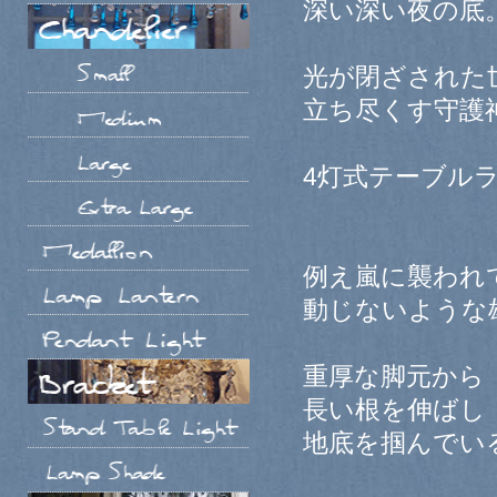
深い深い夜の底
光が閉ざされた
立ち尽くす守護
4灯式テーブル
例え嵐に襲われ
動じないような
重厚な脚元から
長い根を伸ばし
地底を掴んでい