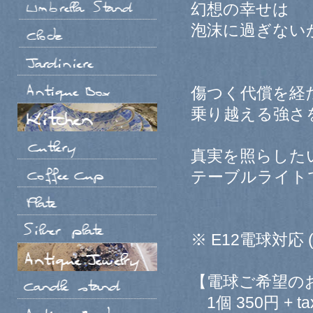
幻想の幸せは
泡沫に過ぎない
傷つく代償を経
乗り越える強さ
真実を照らした
テーブルライト
※ E12電球対応 
【電球ご希望の
1個 350円 + ta