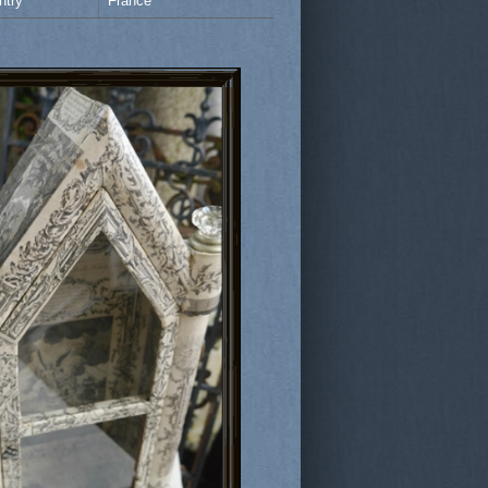
ntry
France