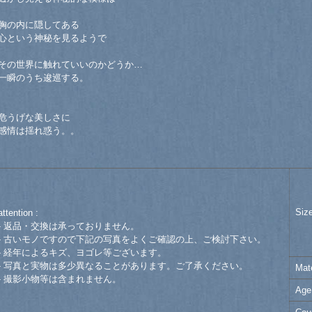
胸の内に隠してある
心という神秘を見るようで
その世界に触れていいのかどうか…
一瞬のうち逡巡する。
危うげな美しさに
感情は揺れ惑う。。
Siz
attention :
- 返品・交換は承っておりません。
- 古いモノですので下記の写真をよくご確認の上、ご検討下さい。
- 経年によるキズ、ヨゴレ等ございます。
- 写真と実物は多少異なることがあります。ご了承ください。
Mate
- 撮影小物等は含まれません。
Age