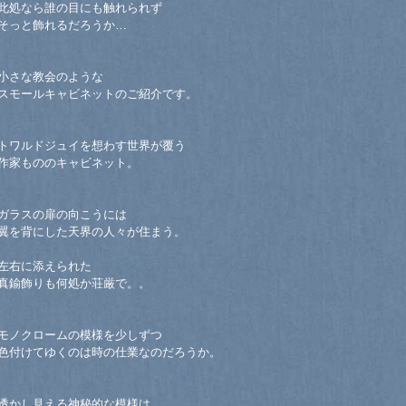
此処なら誰の目にも触れられず
そっと飾れるだろうか…
小さな教会のような
スモールキャビネットのご紹介です。
トワルドジュイを想わす世界が覆う
作家もののキャビネット。
ガラスの扉の向こうには
翼を背にした天界の人々が住まう。
左右に添えられた
真鍮飾りも何処か荘厳で。。
モノクロームの模様を少しずつ
色付けてゆくのは時の仕業なのだろうか。
透かし見える神秘的な模様は