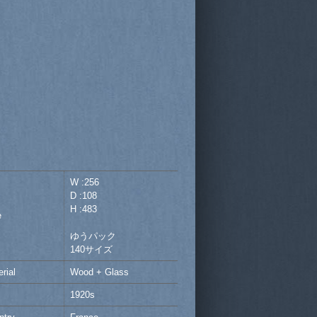
W :256
D :108
H :483
e
ゆうパック
140サイズ
rial
Wood + Glass
1920s