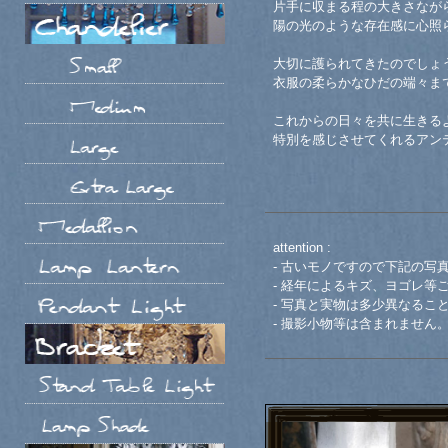
片手に収まる程の大きさなが
陽の光のような存在感に心照
大切に護られてきたのでしょ
衣服の柔らかなひだの端々ま
これからの日々を共に生きる
特別を感じさせてくれるアン
attention :
- 古いモノですので下記の写
- 経年によるキズ、ヨゴレ等
- 写真と実物は多少異なるこ
- 撮影小物等は含まれません