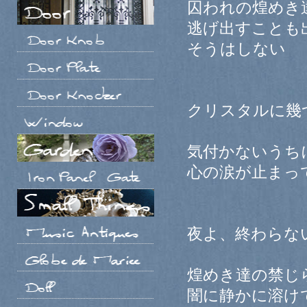
囚われの煌めき
逃げ出すことも
そうはしない
クリスタルに幾
気付かないうち
心の涙が止まっ
夜よ、終わらな
煌めき達の禁じ
闇に静かに溶け