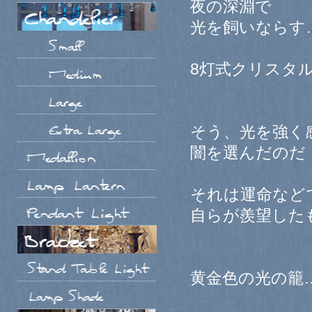
夜の深淵で
光を飼いならす
8灯式クリスタ
そう、光を強く
闇を選んだのだ
それは運命など
自らが羨望した
黄金色の光の籠