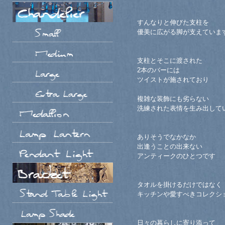
すんなりと伸びた支柱を
優美に広がる脚が支えていま
支柱とそこに渡された
2本のバーには
ツイストが施されており
複雑な装飾にも劣らない
洗練された表情を生み出して
ありそうでなかなか
出逢うことの出来ない
アンティークのひとつです
タオルを掛けるだけではなく
キッチンや愛すべきコレクシ
日々の暮らしに寄り添って