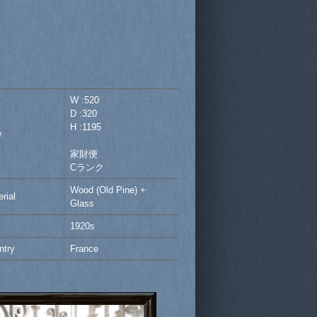
W :520
D :320
H :1195
e
家財便
Cランク
Wood (Old Pine) +
rial
Glass
1920s
ntry
France