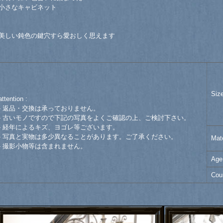
小さなキャビネット
美しい鈍色の鍵穴すら愛おしく思えます
Siz
attention :
- 返品・交換は承っておりません。
- 古いモノですので下記の写真をよくご確認の上、ご検討下さい。
- 経年によるキズ、ヨゴレ等ございます。
- 写真と実物は多少異なることがあります。ご了承ください。
Mate
- 撮影小物等は含まれません。
Age
Cou