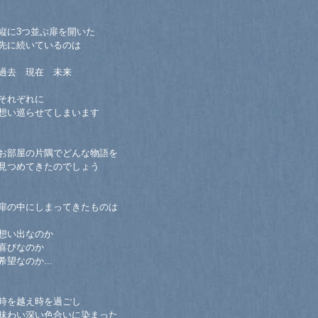
縦に3つ並ぶ扉を開いた
先に続いているのは
過去 現在 未来
それぞれに
想い巡らせてしまいます
お部屋の片隅でどんな物語を
見つめてきたのでしょう
扉の中にしまってきたものは
想い出なのか
喜びなのか
希望なのか...
時を越え時を過ごし
味わい深い色合いに染まった