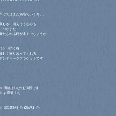
欠けてはまた満ちていく月。。
寂しさに消えそうな心も
いつかまた
満たされる時が来るでしょうか
ひとり呟く夜
優しく寄り添ってくれる
アンティークブラケットです
※ 価格は1点のお値段です
※ 在庫数:1点
※ B22電球対応 (25Wまで)