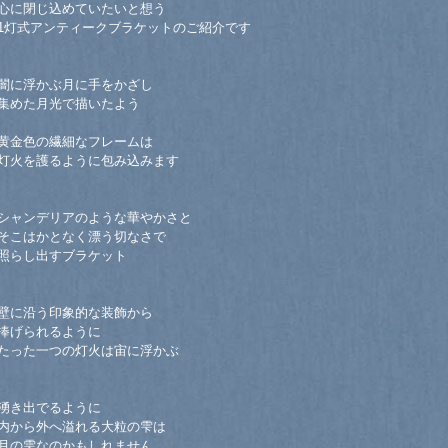
心に閉じ込めていたいと想う
1灯式アンティークブラケットのご紹介です
闇に浮かぶ月に手をかざし
集めた月光で描いたよう
黄金色の繊細なフレームは
灯火を護るように包み込みます
シャンデリアのような華やかさと
そこはかとなく漂う切なさで
照らし出すブラケット
壁に沿う印象的な装飾から
捧げられるように
たった一つの灯火は宙に浮かぶ
湧き出でるように
内から外へ溢れる大粒の雫は
月の雫なのかもしれません