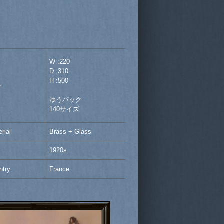
W :220
D :310
H :500
e
ゆうパック
140サイズ
rial
Brass + Glass
1920s
ntry
France