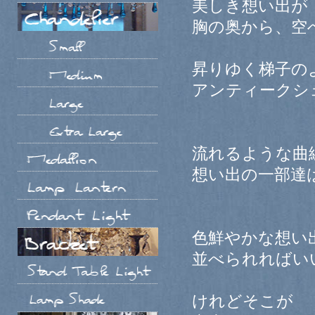
美しき想い出が
胸の奥から、空
昇りゆく梯子の
アンティークシ
流れるような曲
想い出の一部達
色鮮やかな想い
並べられればい
けれどそこが