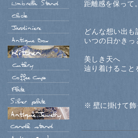
距離感を保って
どんな想い出も
いつの日かきっ
美しき天へ
辿り着けること
※ 壁に掛けて