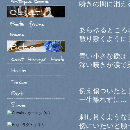
瞬きの間に消え
あらゆるところ
散り敷くように
青い小さな礫は
深い嘆きが涙で
例え傷ついたと
一生離れずに…
刺し貫くような
傍にいたいと願