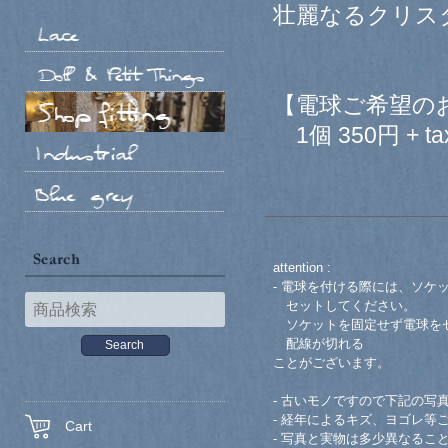
壮麗なるクリス
【電球ご希望の
1個 350円 + ta
attention :
- 電球を付ける際には、ソケ
セットしてください。
ソケットを固定せず電球をセ
配線が切れる
ことがございます。
- 古いモノですので下記の写
- 経年によるキズ、ヨゴレ等
Cart
- 写真と実物は多少異なるこ