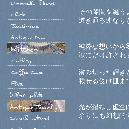
その隙間を縫う
透き通る連なり
純粋な想いから
涙にだけ許され
澄み切った輝き
載せる受け皿ま
光が錯綜し虚空
余りにも幻想的