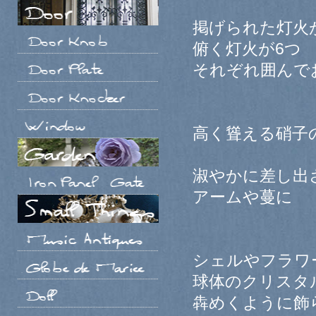
掲げられた灯火
俯く灯火が6つ
それぞれ囲んで
高く聳える硝子
淑やかに差し出
アームや蔓に
シェルやフラワ
球体のクリスタ
犇めくように飾