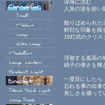
深海に沈む
人魚の涙を拾い
散りばめられた
鮮烈な印象を残
15灯式のクリ
浮遊する孤高の
硝子の儚さを輝
一度目にしたら
忘れる事の出来
美しさを纏って