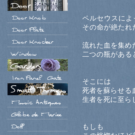
ペルセウスによ
その命が絶たれ
流れた血を集め
二つの瓶がある
そこには
死者を蘇らせる
生者を死に至ら
もしも