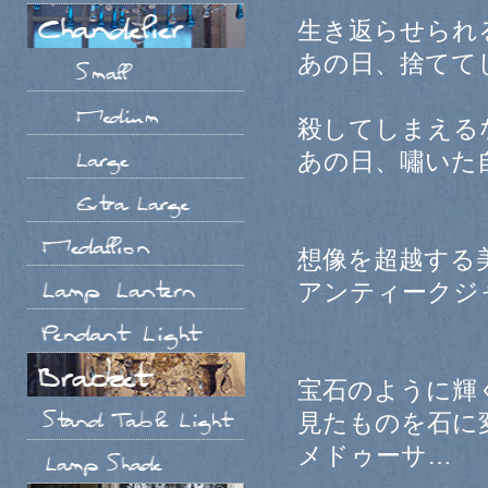
生き返らせられ
あの日、捨てて
殺してしまえる
あの日、嘯いた
想像を超越する
アンティークジ
宝石のように輝
見たものを石に
メドゥーサ…