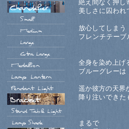
絶え間なく押し
美しさに囚われ
放心してしまう
フレンチテーブ
全身を染め上げ
ブルーグレーは
遥か彼方の天界
降り注いできた
まるで