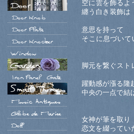
空に雲を飾るよ
纏う白き装飾は
意思を持って
そこに息づいて
脚元を繋ぐスト
躍動感が漲る隆
中央の一点で結
女神が筆を取り
恋文を綴ってい