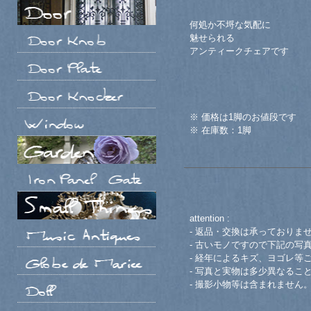
何処か不埒な気配に
魅せられる
アンティークチェアです
※ 価格は1脚のお値段です
※ 在庫数：1脚
attention :
- 返品・交換は承っておりま
- 古いモノですので下記の写
- 経年によるキズ、ヨゴレ等
- 写真と実物は多少異なるこ
- 撮影小物等は含まれません