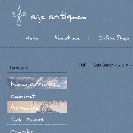
TOP
>
Sofa Bench - ソフ