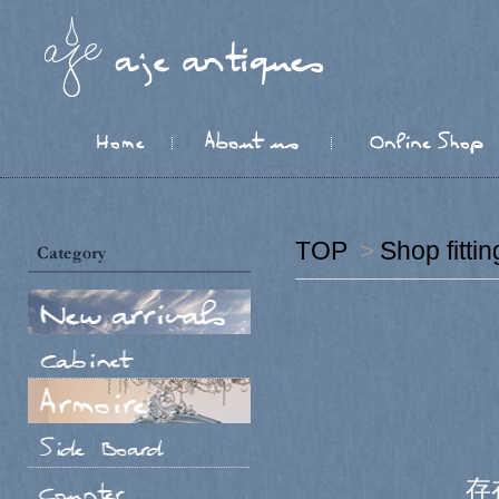
TOP
>
Shop fi
存