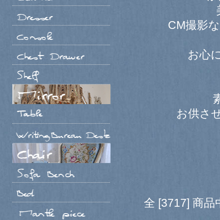
CM撮影
お心
お供さ
全 [3717] 