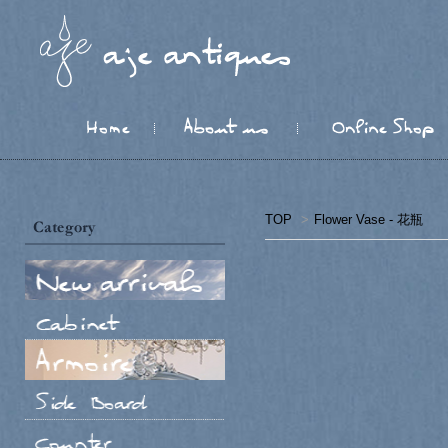
TOP
>
Flower Vase - 花瓶