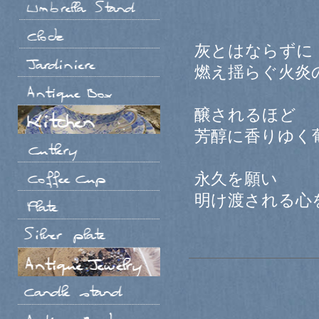
灰とはならずに
燃え揺らぐ火炎
醸されるほど
芳醇に香りゆく
永久を願い
明け渡される心