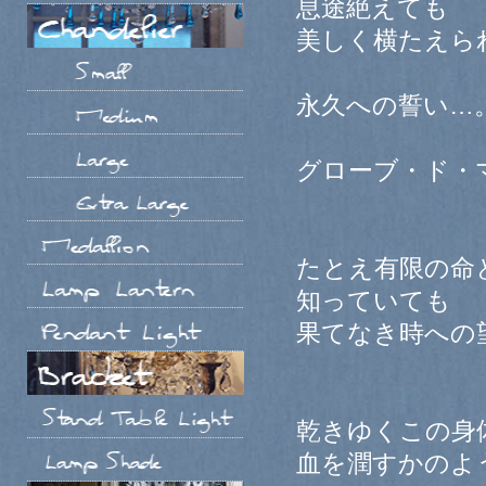
息途絶えても
美しく横たえら
永久への誓い…
グローブ・ド・
たとえ有限の命
知っていても
果てなき時への
乾きゆくこの身
血を潤すかのよ